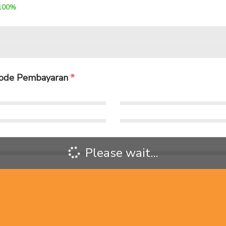
100%
tode Pembayaran
Please wait...