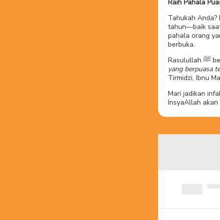
Raih Pahala Pua
Tahukah Anda? 
tahun—baik saat
pahala orang y
berbuka.
Rasul
yang berpuasa te
Tirmidzi, Ibnu M
Mari jadikan inf
InsyaAllah akan