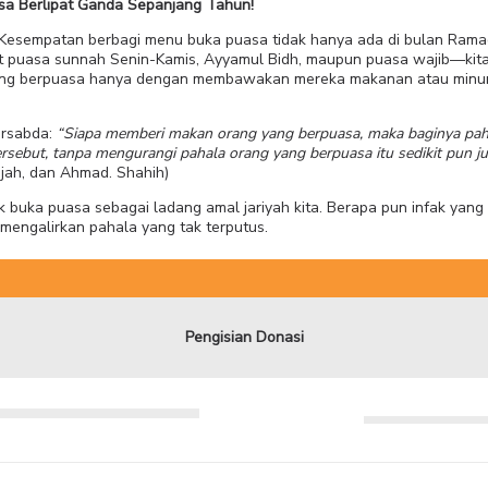
sa Berlipat Ganda Sepanjang Tahun!
Kesempatan berbagi menu buka puasa tidak hanya ada di bulan Rama
 puasa sunnah Senin-Kamis, Ayyamul Bidh, maupun puasa wajib—kita
ang berpuasa hanya dengan membawakan mereka makanan atau minu
ullah ﷺ bersabda:
“Siapa memberi makan orang yang berpuasa, maka baginya paha
rsebut, tanpa mengurangi pahala orang yang berpuasa itu sedikit pun ju
ajah, dan Ahmad. Shahih)
ak buka puasa sebagai ladang amal jariyah kita. Berapa pun infak yang
 mengalirkan pahala yang tak terputus.
Pengisian Donasi