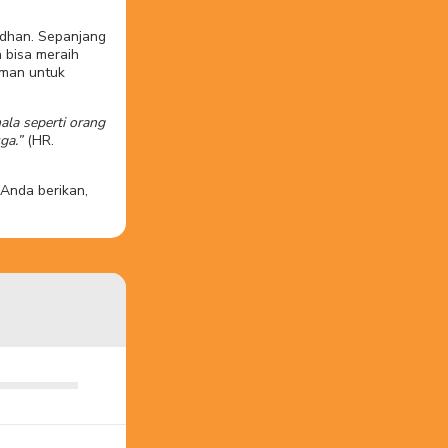
dhan. Sepanjang
 bisa meraih
man untuk
la seperti orang
ga.”
(HR.
 Anda berikan,