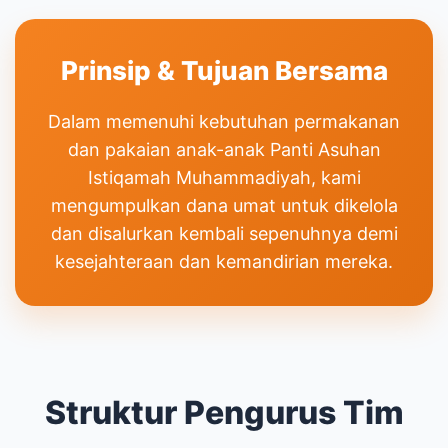
Prinsip & Tujuan Bersama
Dalam memenuhi kebutuhan permakanan
dan pakaian anak-anak Panti Asuhan
Istiqamah Muhammadiyah, kami
mengumpulkan dana umat untuk dikelola
dan disalurkan kembali sepenuhnya demi
kesejahteraan dan kemandirian mereka.
Struktur Pengurus Tim