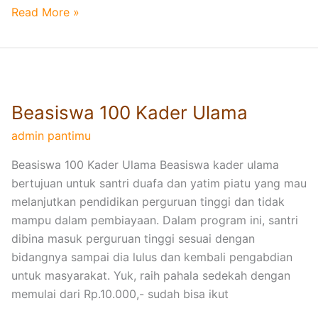
e
Read More »
k
o
l
B
a
e
h
Beasiswa 100 Kader Ulama
a
s
admin pantimu
i
Beasiswa 100 Kader Ulama Beasiswa kader ulama
s
bertujuan untuk santri duafa dan yatim piatu yang mau
w
melanjutkan pendidikan perguruan tinggi dan tidak
a
mampu dalam pembiayaan. Dalam program ini, santri
1
dibina masuk perguruan tinggi sesuai dengan
0
bidangnya sampai dia lulus dan kembali pengabdian
0
untuk masyarakat. Yuk, raih pahala sedekah dengan
K
memulai dari Rp.10.000,- sudah bisa ikut
a
d