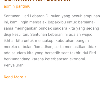
t
admin pantimu
u
Santunan Hari Lebaran Di bulan yang penuh ampunan
n
ini, kami ingin mengajak Bapak/Ibu untuk bersama-
a
sama meringankan pundak saudara kita yang sedang
n
diuji kesulitan. Santunan Lebaran ini adalah wujud
H
ikhtiar kita untuk mencukupi kebutuhan pangan
a
mereka di bulan Ramadhan, serta memastikan tidak
r
ada saudara kita yang bersedih saat takbir Idul Fitri
i
berkumandang karena keterbatasan ekonomi.
L
Penyaluran
e
b
Read More »
a
r
a
n
D
a