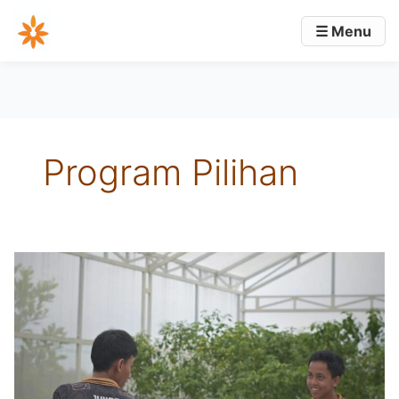
☰ Menu
Program Pilihan
P
a
k
c
o
y