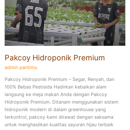
H
i
d
r
o
p
o
n
Pakcoy Hidroponik Premium
i
admin pantimu
k
P
Pakcoy Hidroponik Premium – Segar, Renyah, dan
r
100% Bebas Pestisida Hadirkan kebaikan alam
e
langsung ke meja makan Anda dengan Pakcoy
m
Hidroponik Premium. Ditanam menggunakan sistem
i
hidroponik modern di dalam greenhouse yang
u
terkontrol, pakcoy kami dirawat dengan saksama
m
untuk menghasilkan kualitas sayuran hijau terbaik