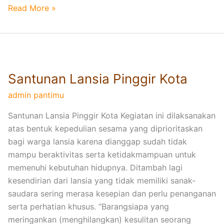
Read More »
e
r
U
l
S
a
a
m
Santunan Lansia Pinggir Kota
n
a
t
admin pantimu
u
Santunan Lansia Pinggir Kota Kegiatan ini dilaksanakan
n
atas bentuk kepedulian sesama yang diprioritaskan
a
bagi warga lansia karena dianggap sudah tidak
n
mampu beraktivitas serta ketidakmampuan untuk
L
memenuhi kebutuhan hidupnya. Ditambah lagi
a
kesendirian dari lansia yang tidak memiliki sanak-
n
saudara sering merasa kesepian dan perlu penanganan
s
serta perhatian khusus. “Barangsiapa yang
i
meringankan (menghilangkan) kesulitan seorang
a