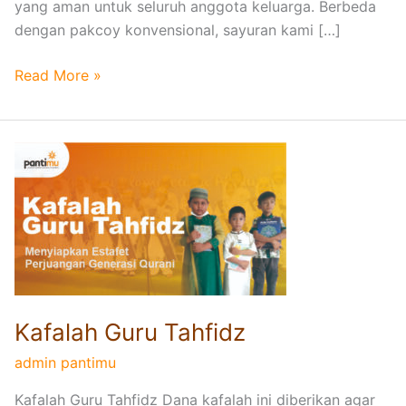
yang aman untuk seluruh anggota keluarga. Berbeda
dengan pakcoy konvensional, sayuran kami […]
Read More »
K
a
f
a
l
a
h
G
Kafalah Guru Tahfidz
u
admin pantimu
r
u
Kafalah Guru Tahfidz Dana kafalah ini diberikan agar