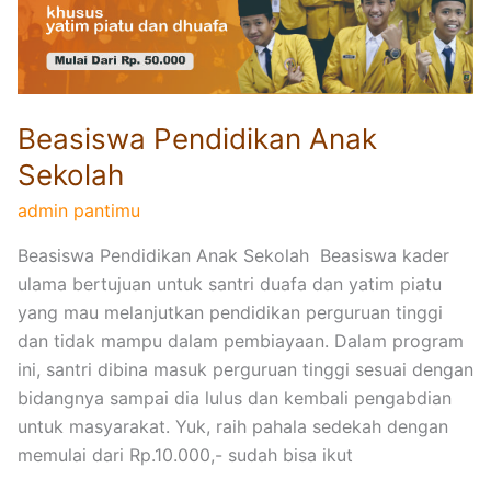
w
a
P
e
Beasiswa Pendidikan Anak
n
d
Sekolah
i
admin pantimu
d
i
Beasiswa Pendidikan Anak Sekolah Beasiswa kader
k
ulama bertujuan untuk santri duafa dan yatim piatu
a
yang mau melanjutkan pendidikan perguruan tinggi
n
dan tidak mampu dalam pembiayaan. Dalam program
A
ini, santri dibina masuk perguruan tinggi sesuai dengan
n
bidangnya sampai dia lulus dan kembali pengabdian
a
untuk masyarakat. Yuk, raih pahala sedekah dengan
k
memulai dari Rp.10.000,- sudah bisa ikut
S