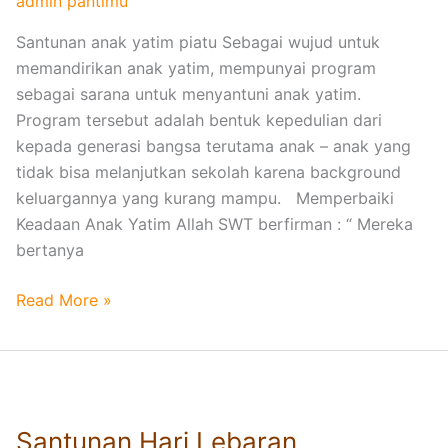
admin pantimu
Y
Santunan anak yatim piatu Sebagai wujud untuk
a
memandirikan anak yatim, mempunyai program
t
sebagai sarana untuk menyantuni anak yatim.
i
Program tersebut adalah bentuk kepedulian dari
m
kepada generasi bangsa terutama anak – anak yang
P
tidak bisa melanjutkan sekolah karena background
i
keluargannya yang kurang mampu. Memperbaiki
a
Keadaan Anak Yatim Allah SWT berfirman : “ Mereka
t
bertanya
u
Read More »
S
a
Santunan Hari Lebaran
n