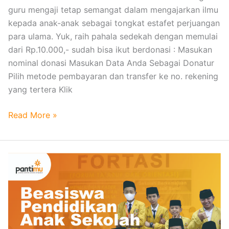
T
guru mengaji tetap semangat dalam mengajarkan ilmu
a
kepada anak-anak sebagai tongkat estafet perjuangan
h
para ulama. Yuk, raih pahala sedekah dengan memulai
f
dari Rp.10.000,- sudah bisa ikut berdonasi : Masukan
i
nominal donasi Masukan Data Anda Sebagai Donatur
d
Pilih metode pembayaran dan transfer ke no. rekening
z
yang tertera Klik
Read More »
B
e
a
s
i
s